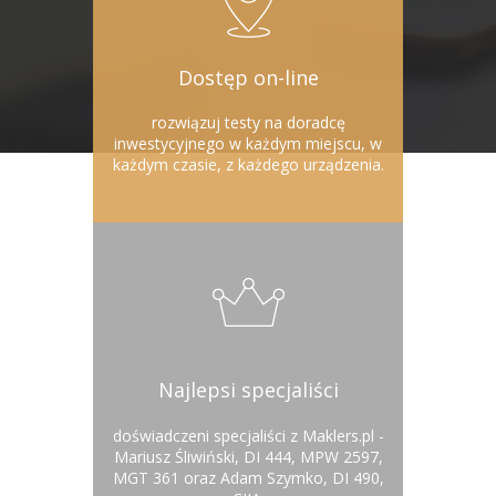
Dostęp on-line
rozwiązuj
testy na doradcę
inwestycyjnego
w każdym miejscu, w
każdym czasie, z każdego urządzenia.
Najlepsi specjaliści
doświadczeni specjaliści z Maklers.pl -
Mariusz Śliwiński, DI 444, MPW 2597,
MGT 361 oraz Adam Szymko, DI 490,