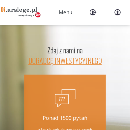
Menu
Zdaj z nami na
DORADCĘ INWESTYCYJNEGO
Ponad 1500 pytań
z lat ubiegłych zawierających